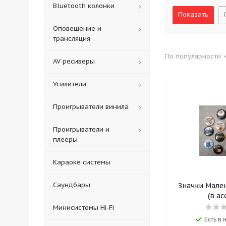
Bluetooth колонки
Оповещение и
трансляция
По популярности
AV ресиверы
Усилители
Проигрыватели винила
Проигрыватели и
плееры
Караоке системы
Саундбары
Значки Мале
(в ас
Минисистемы Hi-Fi
Есть в