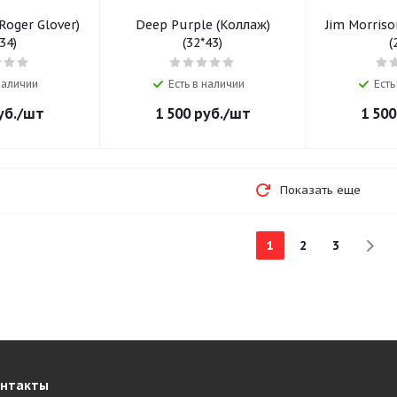
Roger Glover)
Deep Purple (Коллаж)
Jim Morrison
34)
(32*43)
(
 наличии
Есть в наличии
Есть
уб.
/шт
1 500
руб.
/шт
1 500
Показать еще
1
2
3
онтакты