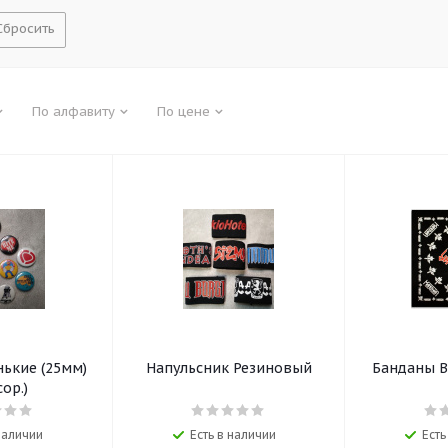
Сбросить
По алфавиту
По цене
нькие (25мм)
Напульсник Резиновый
Банданы В
сор.)
 наличии
Есть в наличии
Есть