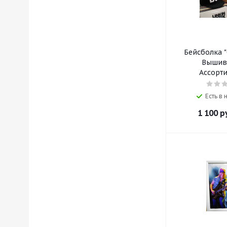
Бейсболка 
Вышив
Ассорт
Есть в
1 100
р