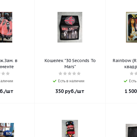
ж.Зам. в
Кошелек "30 Seconds To
Rainbow (R
именте
Mars"
 наличии
Есть в наличии
Есть
б.
/шт
350
руб.
/шт
1 500