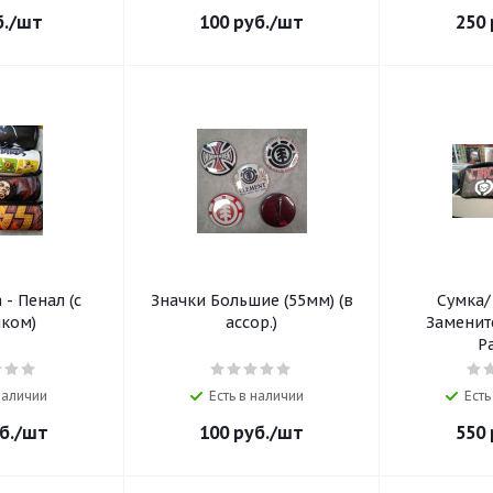
.
/шт
100
руб.
/шт
250
- Пенал (с
Значки Большие (55мм) (в
Сумка
нком)
ассор.)
Заменит
Р
 наличии
Есть в наличии
Есть
б.
/шт
100
руб.
/шт
550