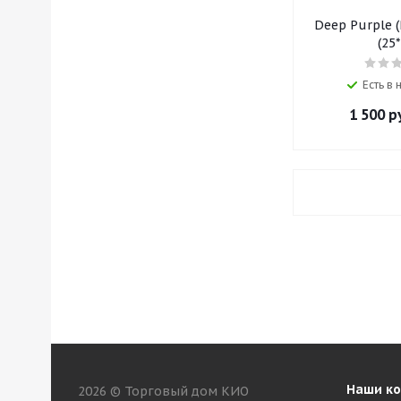
Deep Purple (
(25*
Есть в
1 500
р
Наши к
2026 © Торговый дом КИО