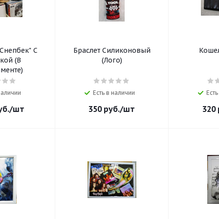
"Снепбек" С
Браслет Силиконовый
Кошел
кой (В
(Лого)
именте)
 наличии
Есть в наличии
Есть
уб.
/шт
350
руб.
/шт
320