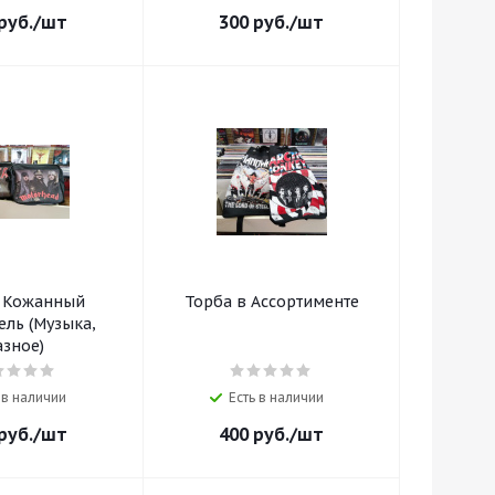
руб.
/шт
300
руб.
/шт
/ Кожанный
Торба в Ассортименте
ель (Музыка,
азное)
 в наличии
Есть в наличии
руб.
/шт
400
руб.
/шт