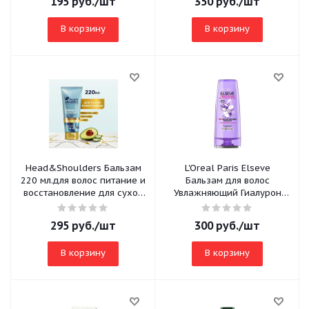
195
руб.
/шт
350
руб.
/шт
В корзину
В корзину
Head&Shoulders Бальзам
L'Oreal Paris Elseve
220 мл.для волос питание и
Бальзам для волос
восстановление для сухой
Увлажняющий Гиалурон
кожи головы и волос
наполнитель 200мл
295
руб.
/шт
300
руб.
/шт
В корзину
В корзину