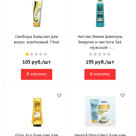
Свобода Бальзам для
Чистая Линия Шампунь
волос желтковый 75мл
Энергия и чистота 3в1
мужской -
шампунь,кондиционер и
гель для душа 400 мл
105
руб.
/шт
195
руб.
/шт
В корзину
В корзину
Gliss Kur Бальзам для
Head&Shoulders Бальзам