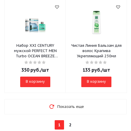
Набор XXI CENTURY
Чистая Линия Бальзам для
мужской PERFECT MEN
волос Крапива
Turbo OCEAN BREEZE
Укрепляющий 230мл
(шампунь 250мл+лосьон
после бритья 100мл)
350
руб.
/шт
135
руб.
/шт
В корзину
В корзину
Показать еще
1
2