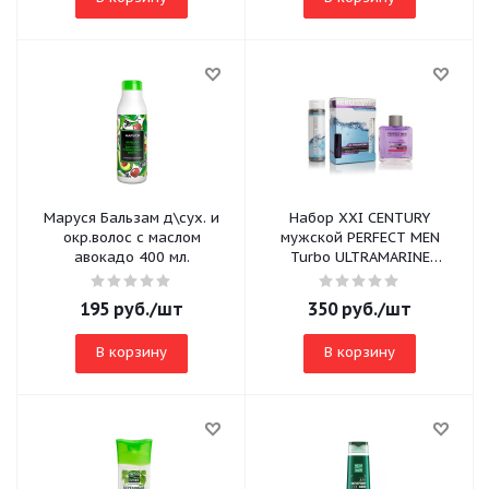
Маруся Бальзам д\сух. и
Набор XXI CENTURY
окр.волос с маслом
мужской PERFECT MEN
авокадо 400 мл.
Turbo ULTRAMARINE
(шампунь 250мл+лосьон
после бритья 100мл))
195
руб.
/шт
350
руб.
/шт
В корзину
В корзину