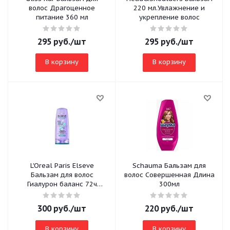
волос Драгоценное
220 мл.Увлажнение и
питание 360 мл
укрепление волос
295
руб.
/шт
295
руб.
/шт
В корзину
В корзину
L'Oreal Paris Elseve
Schauma Бальзам для
Бальзам для волос
волос Совершенная Длина
Гиалурон баланс 72ч
300мл
свежести 200мл
300
руб.
/шт
220
руб.
/шт
В корзину
В корзину