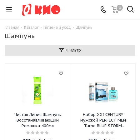
0
Главная
-
Каталог
-
Гигиена и уход
-
Шампунь
Шампунь
Фильтр
Чистая Линия Шампунь
Набор XXI CENTURY
Восстанавливающий
мужской PERFECT MEN
Ромашка 400мл
Turbo BLUE STORM
(шампунь 250мл,лосьон
после бритья 100мл)