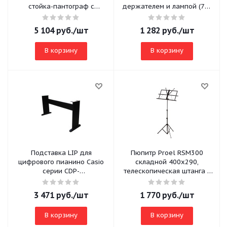
стойка-пантограф с
держателем и лампой (75-
микрофонным кабелем
145см)
5 104
руб.
/шт
1 282
руб.
/шт
В корзину
В корзину
Подставка LIP для
Пюпитр Proel RSM300
цифрового пианино Casio
складной 400х290,
серии CDP-
телескопическая штанга с
100,120,130,220,230, ЛДСП,
основанием "тренога",
цв. черный
высота 450-1060
3 471
руб.
/шт
1 770
руб.
/шт
В корзину
В корзину