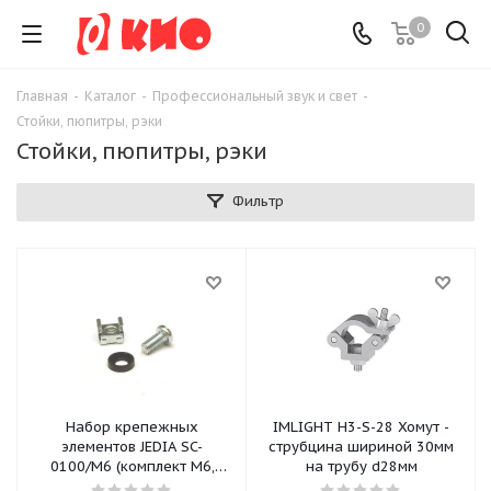
0
Главная
-
Каталог
-
Профессиональный звук и свет
-
Стойки, пюпитры, рэки
Стойки, пюпитры, рэки
Фильтр
Набор крепежных
IMLIGHT H3-S-28 Хомут -
элементов JEDIA SC-
струбцина шириной 30мм
0100/M6 (комплект М6,
на трубу d28мм
шайба, винт, гайка)