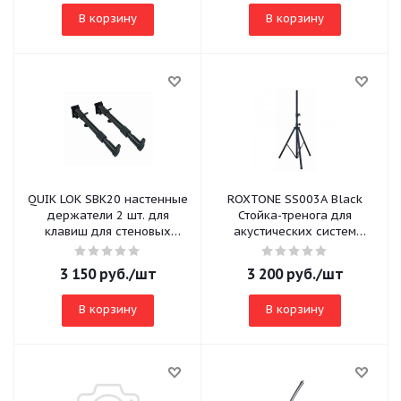
В корзину
В корзину
QUIK LOK SBK20 настенные
ROXTONE SS003A Black
держатели 2 шт. для
Стойка-тренога для
клавиш для стеновых
акустических систем
панелей
Высота 125-220 см Цвет
черный
3 150
руб.
/шт
3 200
руб.
/шт
В корзину
В корзину