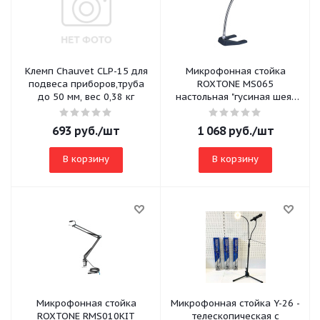
Клемп Chauvet CLP-15 для
Микрофонная стойка
подвеса приборов,труба
ROXTONE MS065
до 50 мм, вес 0,38 кг
настольная "гусиная шея",
материал и размер
"подковы": чугун
693
руб.
/шт
1 068
руб.
/шт
В корзину
В корзину
Микрофонная стойка
Микрофонная стойка Y-26 -
ROXTONE RMS010KIT
телескопическая с