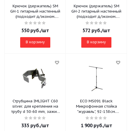
Крючок (держатель) SM
Крючок (держатель) SM
GH-1 гитарный настенный
GH-2 гитарный настенный
(подходит д/эконом.
(подходит д/эконом.
панели), поворотный
панели), поворотный
L=28см, черный
L=14см, черный
550
руб.
/шт
572
руб.
/шт
В корзину
В корзину
Струбцина IMLIGHT C60
ECO MS091 Black
silver. для крепления на
Микрофонная стойка
трубу d 50-60 mm, зажим
"журавль", 92-158см.
винт M10
стрела: 78см, вес: 1.8кг,
черная
335
руб.
/шт
1 900
руб.
/шт