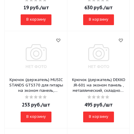
19
руб.
/шт
630
руб.
/шт
В корзину
В корзину
Крючок (держатель) MUSIC
Крючок (держатель) DEKKO
STANDS GTS370 для гитары
JR-601 на эконом панель ,
на эконом панель,
металлический, складной ,
фронтальный, короткий,
цвет чёрный, не поворот
черный
253
руб.
/шт
495
руб.
/шт
В корзину
В корзину