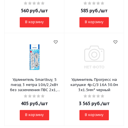
3х1,0 (SBE-16-5-03-ZS)
560
руб.
/шт
585
руб.
/шт
В корзину
В корзину
Удлинитель Smartbuy, 5
Удлинитель Прогресс на
гнезд 3 метра 10А/2,2кВт
катушке 4р.С/З 16A 30.0м
без заземления ПВС 2х1,0
3x1.5мм² черный
(SBE-10-5-03-N)
405
руб.
/шт
3 565
руб.
/шт
В корзину
В корзину