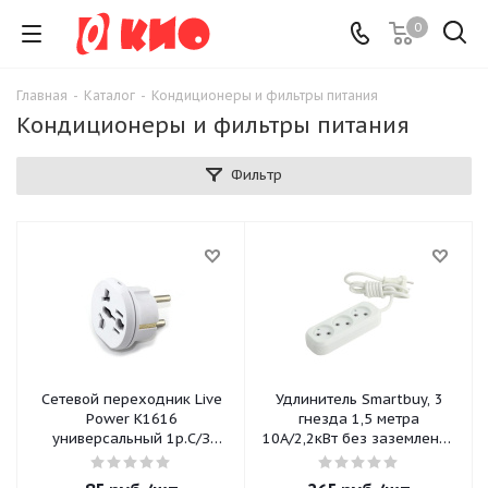
0
Главная
-
Каталог
-
Кондиционеры и фильтры питания
Кондиционеры и фильтры питания
Фильтр
Сетевой переходник Live
Удлинитель Smartbuy, 3
Power K1616
гнезда 1,5 метра
универсальный 1р.С/З
10А/2,2кВт без заземления
белый/черный (24)
ПВС 2х1,0