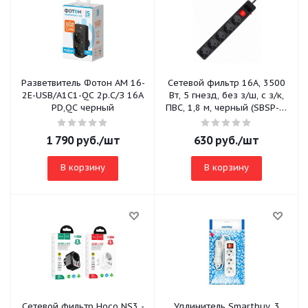
Разветвитель Фотон AM 16-
Сетевой фильтр 16А, 3500
2E-USB/A1C1-QC 2р.С/З 16A
Вт, 5 гнезд, без з/ш, с з/к,
PD,QC черный
ПВС, 1,8 м, черный (SBSP-5-
18-K)
1 790
руб.
/шт
630
руб.
/шт
В корзину
В корзину
Сетевой фильтр Hoco NS3 -
Удлинитель Smartbuy, 3