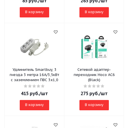
85
руб.
/шт
265
руб.
/шт
В корзину
В корзину
Удлинитель Smartbuy, 3
Сетевой адаптер-
гнезда 3 метра 16А/3,5кВт
переходник Hoco AC6
с заземлением ПВС 3х1,0
(Black)
415
руб.
/шт
275
руб.
/шт
В корзину
В корзину