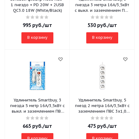
1 гнездо + PD 20W + 2USB
гнезда 3 метра 16А/3,5кВт
QC3.0 18W (White/Black)
с выкл. и заземлением ПВС
3х1,0
995
руб.
/шт
530
руб.
/шт
В корзину
В корзину
Удлинитель Smartbuy, 3
Удлинитель Smartbuy, 5
гнезда 5 метр 16А/3,5кВт с
гнезд 2 метра 16А/3,5кВт с
выкл. и заземлением ПВС
заземлением ПВС 3х1,0
3х1,0 (SBE-16-3-05-ZS)
(SBE-16-5-02-Z)
665
руб.
/шт
475
руб.
/шт
В корзину
В корзину