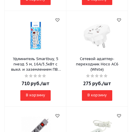
Удлинитель Smartbuy, 5
Сетевой адаптер-
гнезд 5 м, 16А/3,5кВт с
переходник Hoco AC6
выкл. и заземлением ПВС
(White)
3х1,0 (SBE-16-5-05-ZS)
710
руб.
/шт
275
руб.
/шт
В корзину
В корзину