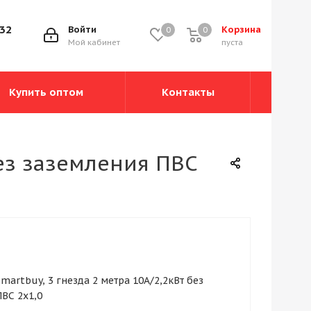
-32
Войти
Корзина
0
0
0
Мой кабинет
пуста
Купить оптом
Контакты
без заземления ПВС
martbuy, 3 гнезда 2 метра 10А/2,2кВт без
ВС 2х1,0