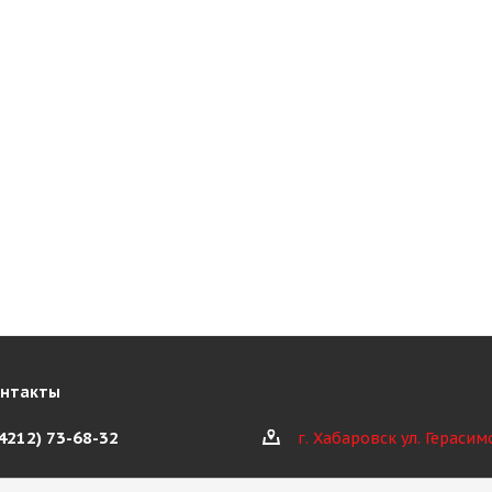
онтакты
(4212) 73-68-32
г. Хабаровск ул. Герасим
@kioth.ru