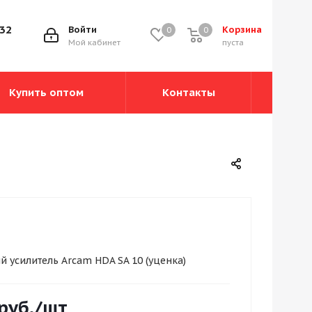
-32
Войти
Корзина
0
0
0
Мой кабинет
пуста
Купить оптом
Контакты
 усилитель Arcam HDA SA 10 (уценка)
руб.
/шт