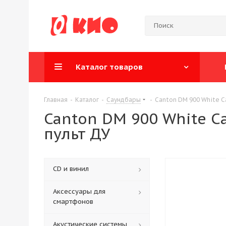
Каталог товаров
Главная
-
Каталог
-
Саундбары
-
Canton DM 900 White С
Canton DM 900 White С
пульт ДУ
CD и винил
Аксессуары для
смартфонов
Акустические системы