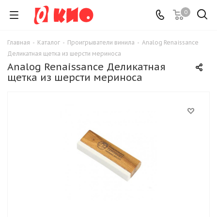
0
Главная
-
Каталог
-
Проигрыватели винила
-
Analog Renaissance
Деликатная щетка из шерсти мериноса
Analog Renaissance Деликатная
щетка из шерсти мериноса