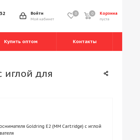
-32
Войти
Корзина
0
0
0
Мой кабинет
пуста
Купить оптом
Контакты
с иглой для
оснимателя Goldring E2 (MM Cartridge) с иглой
вателя