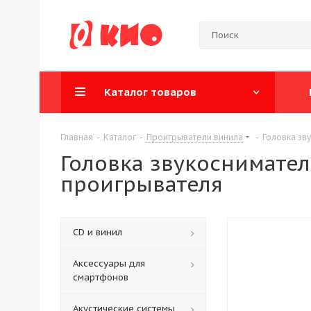
Каталог товаров
Главная
-
Каталог
-
Проигрыватели винила
-
Головка зву
Головка звукоснимателя
проигрывателя
CD и винил
Аксессуары для
смартфонов
Акустические системы