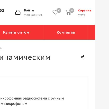
-32
Войти
Корзина
0
0
0
Мой кабинет
пуста
Купить оптом
Контакты
ом
динамическим
Микрофонная радиосистема с ручным
им микрофоном