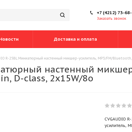
+7 (4212) 73-68
Заказать звонок
Новости
Доставка и оплата
O R-25BL Миниатюрный настенный микшер-усилитель, MP3/FM/Bluetooth, li
атюрный настенный микшер-
in, D-class, 2х15W/8o
CVGAUDIO R-
усилитель, M