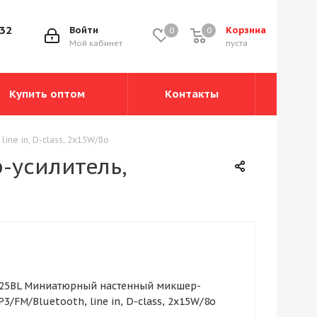
-32
Войти
Корзина
0
0
0
Мой кабинет
пуста
Купить оптом
Контакты
ne in, D-class, 2х15W/8o
усилитель,
25BL Миниатюрный настенный микшер-
P3/FM/Bluetooth, line in, D-class, 2х15W/8o