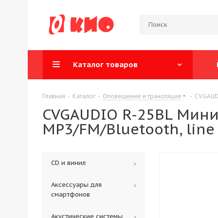
Каталог товаров
Главная
-
Каталог
-
Оповещение и трансляция
-
CVGAUDI
CVGAUDIO R-25BL Мини
MP3/FM/Bluetooth, line 
CD и винил
Аксессуары для
смартфонов
Акустические системы