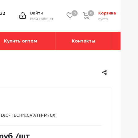
-32
Войти
Корзина
0
0
0
Мой кабинет
пуста
Купить оптом
Контакты
UDIO-TECHNICA ATH-M70X
руб.
/шт