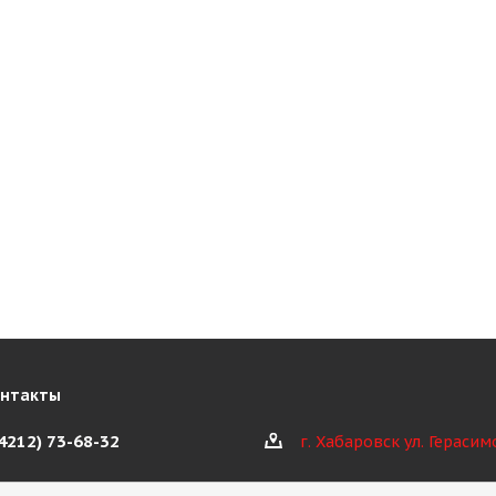
онтакты
(4212) 73-68-32
г. Хабаровск ул. Герасим
@kioth.ru