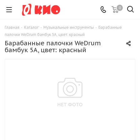
0
Главная
-
Каталог
-
Музыкальные инструменты
-
Барабанные
палочки WeDrum бамбук 5A, цвет: красный
Барабанные палочки WeDrum
бамбук 5A, цвет: красный