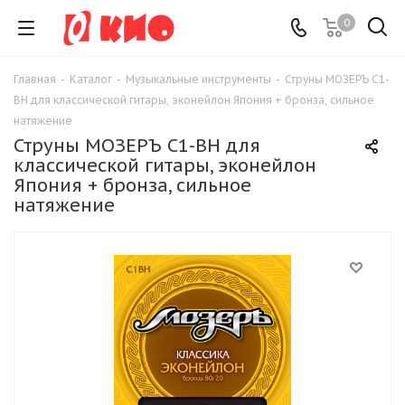
0
Главная
-
Каталог
-
Музыкальные инструменты
-
Струны МОЗЕРЪ C1-
BH для классической гитары, эконейлон Япония + бронза, сильное
натяжение
Струны МОЗЕРЪ C1-BH для
классической гитары, эконейлон
Япония + бронза, сильное
натяжение