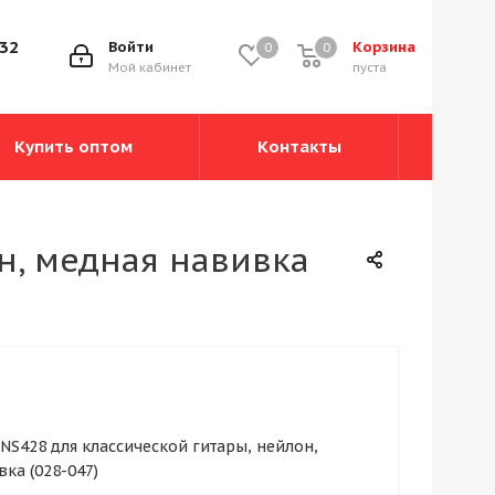
-32
Войти
Корзина
0
0
0
Мой кабинет
пуста
Купить оптом
Контакты
н, медная навивка
NS428 для классической гитары, нейлон,
ка (028-047)