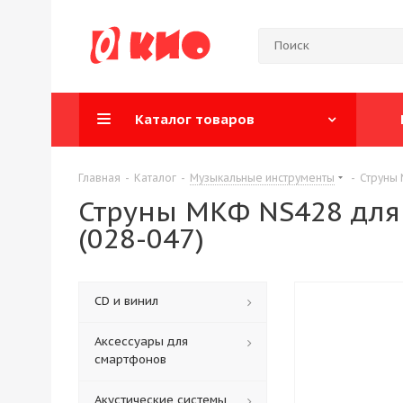
Каталог товаров
Главная
-
Каталог
-
Музыкальные инструменты
-
Струны 
Струны МКФ NS428 для 
(028-047)
CD и винил
Аксессуары для
смартфонов
Акустические системы