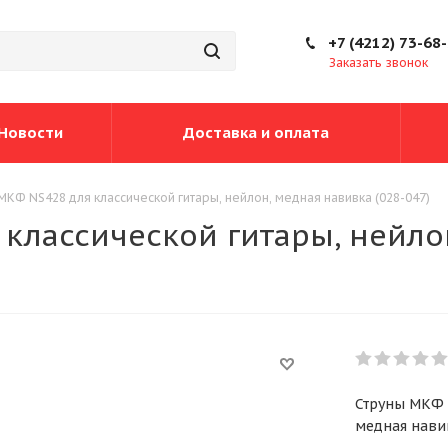
+7 (4212) 73-68
Заказать звонок
Новости
Доставка и оплата
МКФ NS428 для классической гитары, нейлон, медная навивка (028-047)
классической гитары, нейло
Струны МКФ 
медная навив