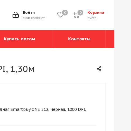
Войти
Корзина
0
0
0
Мой кабинет
пуста
Купить оптом
Контакты
I, 1,30м
ная Smartbuy ONE 212, черная, 1000 DPI,