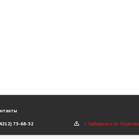
онтакты
(4212) 73-68-32
г. Хабаровск ул. Герасим
@kioth.ru