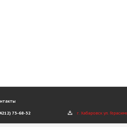
онтакты
(4212) 73-68-32
г. Хабаровск ул. Герасим
@kioth.ru