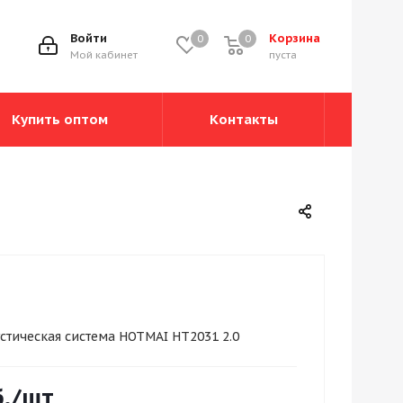
Войти
Корзина
0
0
0
Мой кабинет
пуста
Купить оптом
Контакты
стическая система HOTMAI HT2031 2.0
.
/шт