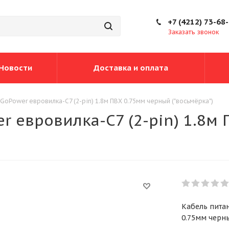
+7 (4212) 73-68
Заказать звонок
Новости
Доставка и оплата
GoPower евровилка-C7 (2-pin) 1.8м ПВХ 0.75мм черный ("восьмёрка")
r евровилка-C7 (2-pin) 1.8м
Кабель питан
0.75мм черны