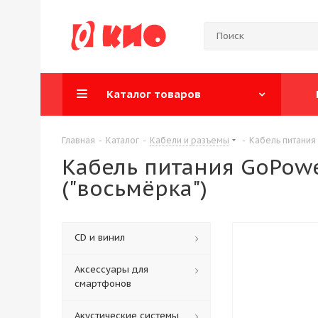
Каталог товаров
Главная
-
Каталог
-
Кабели и разъемы
-
Кабель питания 
Кабель питания GoPowe
("восьмёрка")
CD и винил
Аксессуары для
смартфонов
Акустические системы