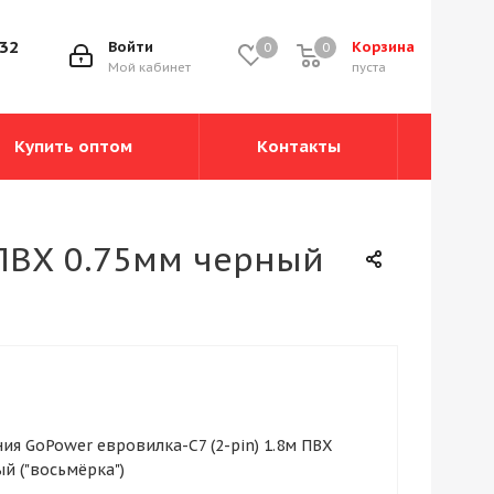
-32
Войти
Корзина
0
0
0
Мой кабинет
пуста
Купить оптом
Контакты
 ПВХ 0.75мм черный
ия GoPower евровилка-C7 (2-pin) 1.8м ПВХ
й ("восьмёрка")