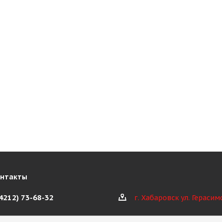
онтакты
(4212) 73-68-32
г. Хабаровск ул. Герасим
@kioth.ru