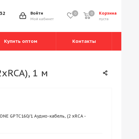
-32
Войти
Корзина
0
0
0
Мой кабинет
пуста
Купить оптом
Контакты
xRCA), 1 м
NE GPTC160/1 Аудио-кабель, (2 xRCA -