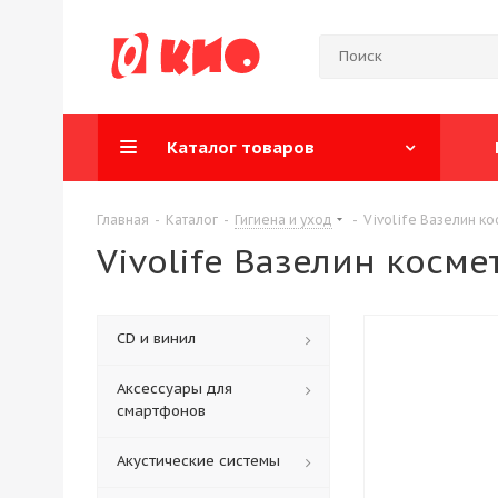
Каталог товаров
Главная
-
Каталог
-
Гигиена и уход
-
Vivolife Вазелин ко
Vivolife Вазелин косме
CD и винил
Аксессуары для
смартфонов
Акустические системы