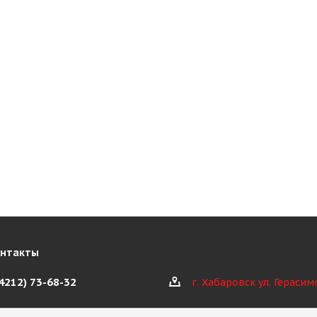
онтакты
(4212) 73-68-32
г. Хабаровск ул. Герасим
@kioth.ru