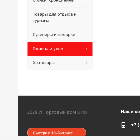
Стойки, кронштейны
Товары для отдыха и
туризма
Сувениры и подарки
Гигиена и уход
Хозтовары
Наши к
2026 © Торговый дом КИО
+7 
Быстро с 1С-Битрикс
web