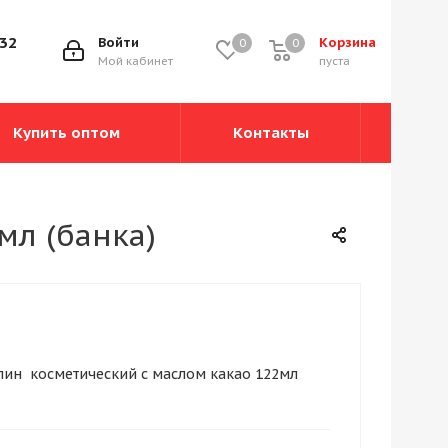
-32
Войти
Корзина
0
0
0
Мой кабинет
пуста
Купить оптом
Контакты
мл (банка)
елин косметический с маслом какао 122мл