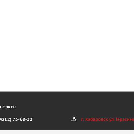
онтакты
(4212) 73-68-32
г. Хабаровск ул. Герасим
@kioth.ru