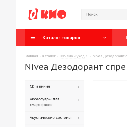
Каталог товаров
Главная
-
Каталог
-
Гигиена и уход
-
Nivea Дезодорант 
Nivea Дезодорант спр
CD и винил
Аксессуары для
смартфонов
Акустические системы