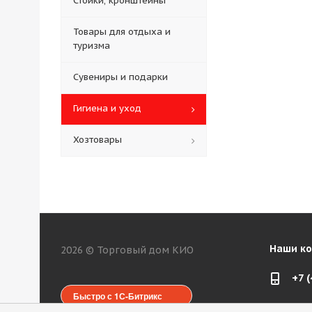
Стойки, кронштейны
Товары для отдыха и
туризма
Сувениры и подарки
Гигиена и уход
Хозтовары
Наши к
2026 © Торговый дом КИО
+7 
Быстро с 1С-Битрикс
web