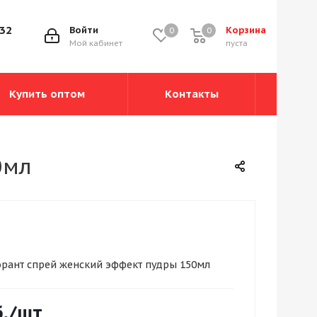
-32
Войти
Корзина
0
0
0
Мой кабинет
пуста
Купить оптом
Контакты
0мл
орант спрей женский эффект пудры 150мл
.
/шт