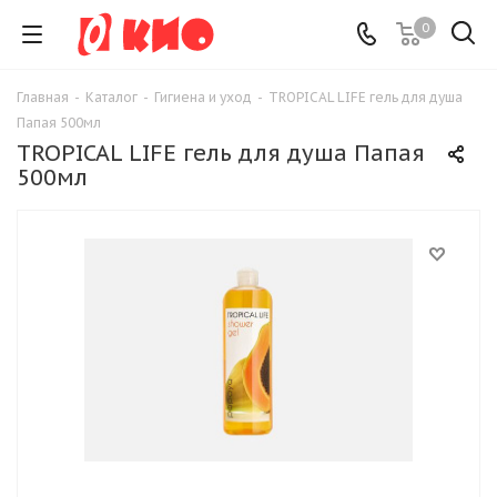
0
Главная
-
Каталог
-
Гигиена и уход
-
TROPICAL LIFE гель для душа
Папая 500мл
TROPICAL LIFE гель для душа Папая
500мл