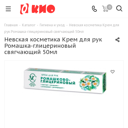
0
Главная
-
Каталог
-
Гигиена и уход
-
Невская косметика Крем для
рук Ромашка-глицериновый свягчающий 50мл
Невская косметика Крем для рук
Ромашка-глицериновый
свягчающий 50мл