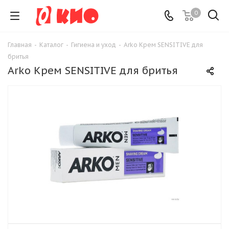
0
Главная
-
Каталог
-
Гигиена и уход
-
Arko Крем SENSITIVE для
бритья
Arko Крем SENSITIVE для бритья