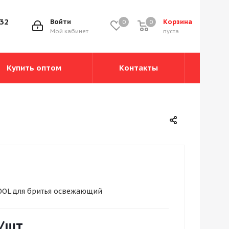
-32
Войти
Корзина
0
0
0
Мой кабинет
пуста
Купить оптом
Контакты
OOL для бритья освежающий
/шт