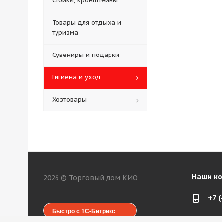
Стойки, кронштейны
Товары для отдыха и
туризма
Сувениры и подарки
Гигиена и уход
Хозтовары
Наши к
2026 © Торговый дом КИО
+7 
Быстро с 1С-Битрикс
web