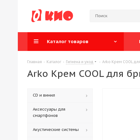
Каталог товаров
Главная
-
Каталог
-
Гигиена и уход
-
Arko Крем COOL дл
Arko Крем COOL для б
CD и винил
Аксессуары для
смартфонов
Акустические системы