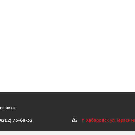
онтакты
(4212) 73-68-32
г. Хабаровск ул. Герасим
@kioth.ru