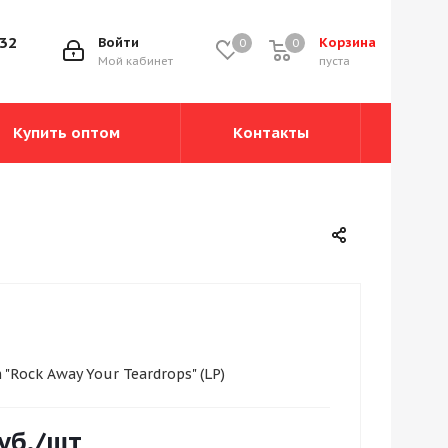
-32
Войти
Корзина
0
0
0
Мой кабинет
пуста
Купить оптом
Контакты
 "Rock Away Your Teardrops" (LP)
уб.
/шт