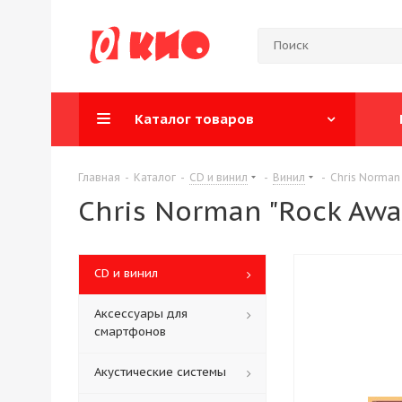
Каталог товаров
Главная
-
Каталог
-
CD и винил
-
Винил
-
Chris Norman 
Chris Norman "Rock Away
CD и винил
Аксессуары для
смартфонов
Акустические системы