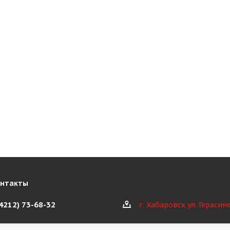
онтакты
(4212) 73-68-32
г. Хабаровск ул. Герасим
@kioth.ru