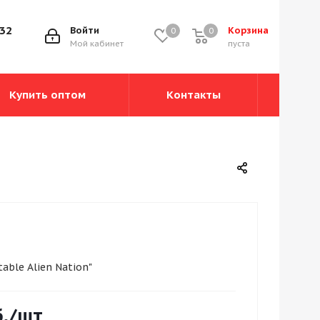
-32
Войти
Корзина
0
0
0
Мой кабинет
пуста
Купить оптом
Контакты
itable Alien Nation"
.
/шт