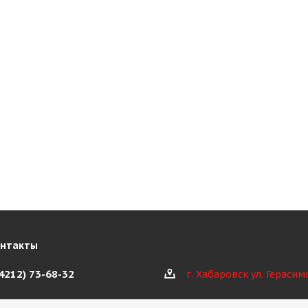
онтакты
(4212) 73-68-32
г. Хабаровск ул. Герасим
@kioth.ru