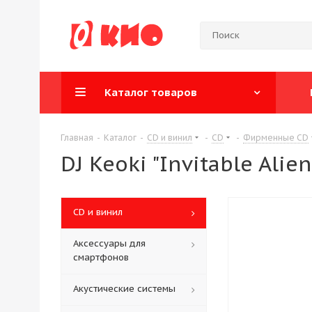
Каталог товаров
Главная
-
Каталог
-
CD и винил
-
CD
-
Фирменные CD
DJ Keoki "Invitable Alie
CD и винил
Аксессуары для
смартфонов
Акустические системы