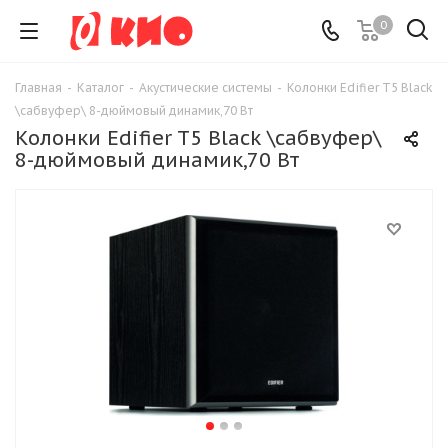
0
Главная
-
Каталог
-
Акустические системы
-
Колонки Edifier T5 Black
\сабвуфер\ 8-дюймовый динамик,70 Вт
Колонки Edifier T5 Black \сабвуфер\
8-дюймовый динамик,70 Вт