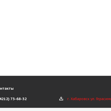
онтакты
(4212) 73-68-32
г. Хабаровск ул. Герасим
@kioth.ru