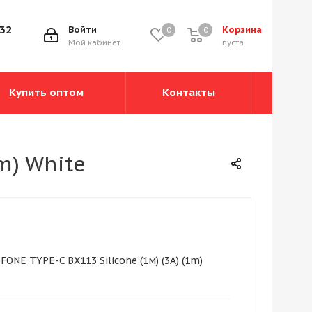
-32
Войти
Корзина
0
0
0
Мой кабинет
пуста
Купить оптом
Контакты
m) White
ONE TYPE-C BX113 Silicone (1м) (3A) (1m)