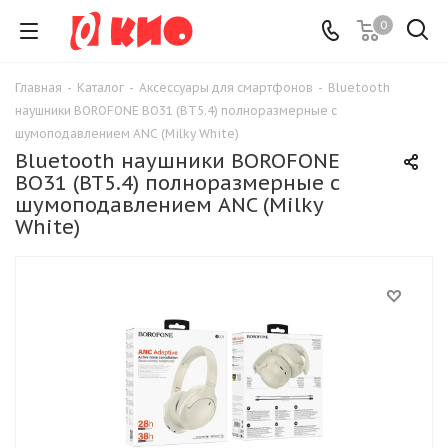
0
Главная
-
Каталог
-
Аксессуары для смартфонов
-
Bluetooth
наушники BOROFONE BO31 (BT5.4) полноразмерные с
шумоподавлением ANC (Milky White)
Bluetooth наушники BOROFONE
BO31 (BT5.4) полноразмерные с
шумоподавлением ANC (Milky
White)