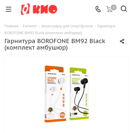
0
Главная
-
Каталог
-
Аксессуары для смартфонов
-
Гарнитура
BOROFONE BM92 Black (комплект амбушюр)
Гарнитура BOROFONE BM92 Black
(комплект амбушюр)