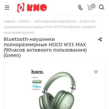
0
Главная
-
Каталог
-
Аксессуары для смартфонов
-
Bluetooth-
наушники полноразмерные HOCO W35 MAX (90часов активного
пользования)(Green)
Bluetooth-наушники
полноразмерные HOCO W35 MAX
(90часов активного пользования)
(Green)