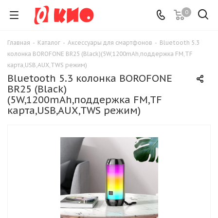
0
Главная
-
Каталог
-
Аксессуары для смартфонов
-
Bluetooth 5.3
колонка BOROFONE BR25 (Black)(5W,1200mAh,поддержка FM,TF
карта,USB,AUX,TWS режим)
Bluetooth 5.3 колонка BOROFONE
BR25 (Black)
(5W,1200mAh,поддержка FM,TF
карта,USB,AUX,TWS режим)