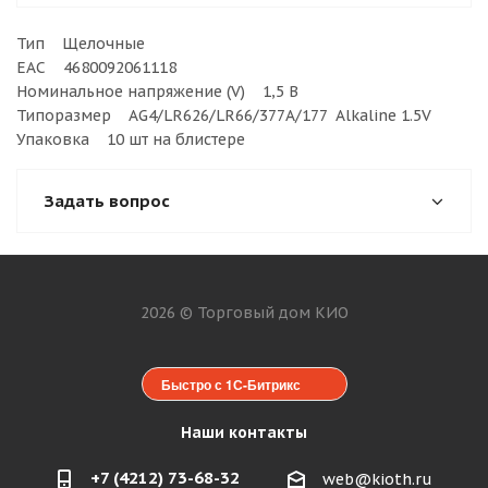
Тип Щелочные
ЕАС 4680092061118
Номинальное напряжение (V) 1,5 В
Типоразмер AG4/LR626/LR66/377A/177 Alkaline 1.5V
Упаковка 10 шт на блистере
Задать вопрос
2026 © Торговый дом КИО
Быстро с 1С-Битрикс
Наши контакты
+7 (4212) 73-68-32
web@kioth.ru